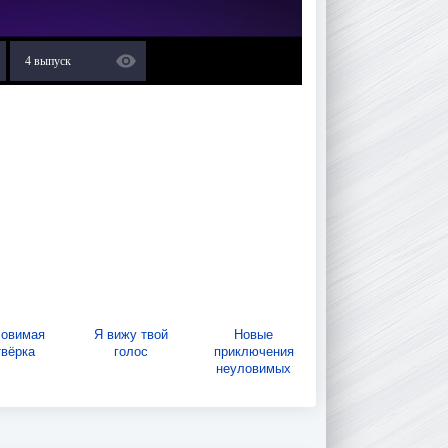
4 выпуск
овимая
Я вижу твой
Новые
твёрка
голос
приключения
неуловимых