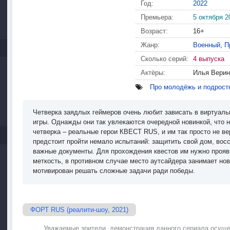
Год:
2022
Премьера:
5 октября 2
Возраст:
16+
Жанр:
Военный
,
П
Сколько серий:
4 выпуска
Актёры:
Илья Верин
Про молодёжь и подрост
Четверка заядлых геймеров очень любит зависать в виртуаль
игры. Однажды они так увлекаются очередной новинкой, что 
четверка – реальные герои КВЕСТ RUS, и им так просто не в
предстоит пройти немало испытаний: защитить свой дом, вос
важные документы. Для прохождения квестов им нужно прояви
меткость, в противном случае место аутсайдера занимает но
мотивирован решать сложные задачи ради победы.
ФОРТ RUS (реалити-шоу, 2021)
Уважаемые зрители, демонстрация данного сериала осуще