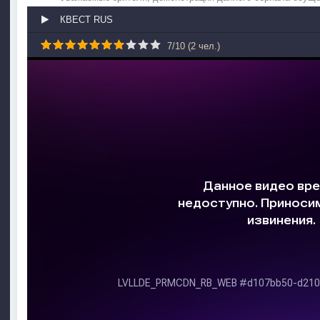
КВЕСТ RUS
7
/
10
(
2
чел.)