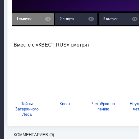
1 выпуск
2 выпуск
3 выпуск
Вместе с «КВЕСТ RUS» смотрят
Тайны
Квест
Четвёрка по
Неул
Затерянного
пению
че
Леса
КОММЕНТАРИЕВ (0)