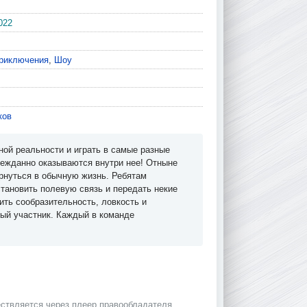
022
риключения
,
Шоу
ков
ной реальности и играть в самые разные
нежданно оказываются внутри нее! Отныне
ернуться в обычную жизнь. Ребятам
становить полевую связь и передать некие
ть сообразительность, ловкость и
вый участник. Каждый в команде
ствляется через плеер правообладателя.