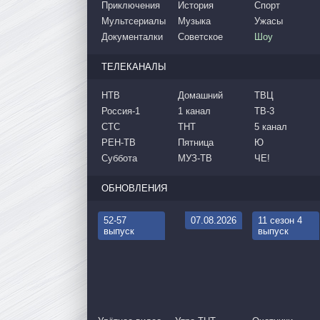
Приключения
История
Спорт
Мультсериалы
Музыка
Ужасы
Документалки
Советское
Шоу
ТЕЛЕКАНАЛЫ
НТВ
Домашний
ТВЦ
Россия-1
1 канал
ТВ-3
СТС
ТНТ
5 канал
РЕН-ТВ
Пятница
Ю
Суббота
МУЗ-ТВ
ЧЕ!
ОБНОВЛЕНИЯ
52-57
07.08.2026
11 сезон 4
выпуск
выпуск