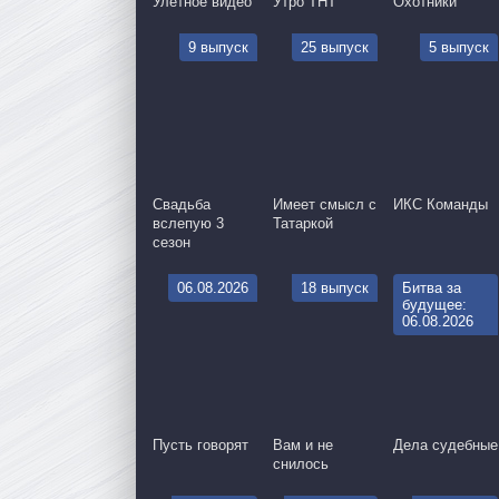
Улётное видео
Утро ТНТ
Охотники
9 выпуск
25 выпуск
5 выпуск
Свадьба
Имеет смысл с
ИКС Команды
вслепую 3
Татаркой
сезон
06.08.2026
18 выпуск
Битва за
будущее:
06.08.2026
Пусть говорят
Вам и не
Дела судебные
снилось