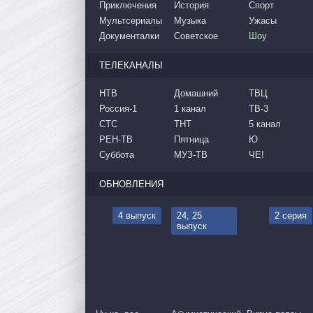
Приключения
История
Спорт
Мультсериалы
Музыка
Ужасы
Документалки
Советское
Шоу
ТЕЛЕКАНАЛЫ
НТВ
Домашний
ТВЦ
Россия-1
1 канал
ТВ-3
СТС
ТНТ
5 канал
РЕН-ТВ
Пятница
Ю
Суббота
МУЗ-ТВ
ЧЕ!
ОБНОВЛЕНИЯ
4 выпуск
24, 25
2 серия
выпуск