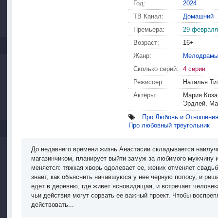
Год:
2024
ТВ Канал:
Домашний
Премьера:
29 февраля
Возраст:
16+
Жанр:
Мелодрам
Сколько серий:
4 серии
Режиссер:
Наталья Ти
Актёры:
Мария Коза
Эрдлей, Ма
Про Любовь и Отношени
Про любовный треугольник
До недавнего времени жизнь Анастасии складывается наилу
магазинчиком, планирует выйти замуж за любимого мужчину и
меняется: тяжкая хворь одолевает ее, жених отменяет свадьб
знает, как объяснить начавшуюся у нее черную полосу, и ре
едет в деревню, где живет ясновидящая, и встречает человека
чьи действия могут сорвать ее важный проект. Чтобы воспреп
действовать...