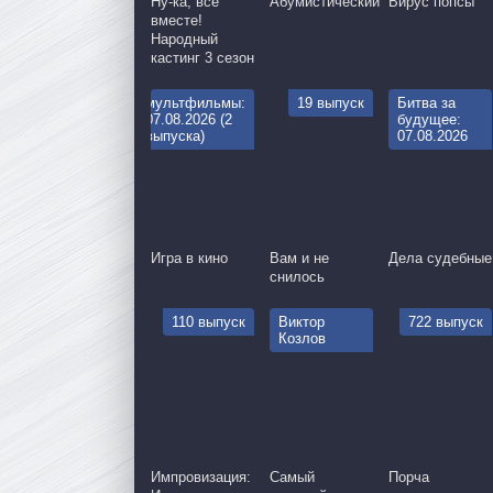
Ну-ка, все
Абумистический
Вирус попсы
вместе!
Народный
кастинг 3 сезон
мультфильмы:
19 выпуск
Битва за
07.08.2026 (2
будущее:
выпуска)
07.08.2026
Игра в кино
Вам и не
Дела судебные
снилось
110 выпуск
Виктор
722 выпуск
Козлов
Импровизация:
Самый
Порча