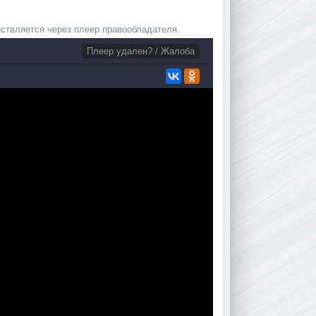
ствляется через плеер правообладателя.
Плеер удален? / Жалоба