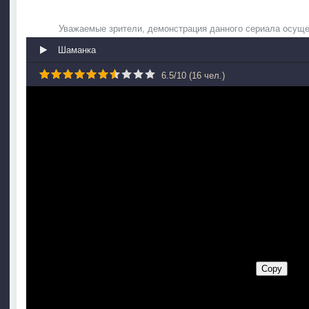
Уважаемые зрители, демонстрация данного сериала осуще
Шаманка
6.5
/
10
(
16
чел.)