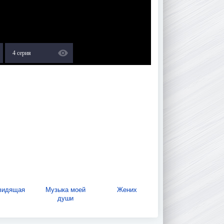
4 серия
видящая
Музыка моей
Жених
души