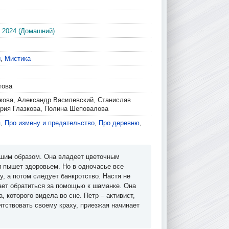
 2024 (Домашний)
ы
,
Мистика
това
кова, Александр Василевский, Станислав
рия Глазкова, Полина Шеповалова
я
,
Про измену и предательство
,
Про деревню
,
чшим образом. Она владеет цветочным
 пышет здоровьем. Но в одночасье все
у, а потом следует банкротство. Настя не
шает обратиться за помощью к шаманке. Она
, которого видела во сне. Петр – активист,
ятствовать своему краху, приезжая начинает