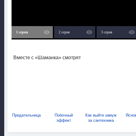
1 серия
2 серия
3 серия
Вместе с «Шаманка» смотрят
Предательница
Побочный
Как выйти замуж
Ясно
эффект
за сантехника