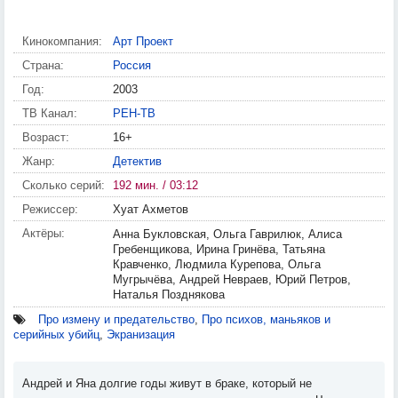
Кинокомпания:
Арт Проект
Страна:
Россия
Год:
2003
ТВ Канал:
РЕН-ТВ
Возраст:
16+
Жанр:
Детектив
Сколько серий:
192 мин. / 03:12
Режиссер:
Хуат Ахметов
Актёры:
Анна Букловская, Ольга Гаврилюк, Алиса
Гребенщикова, Ирина Гринёва, Татьяна
Кравченко, Людмила Курепова, Ольга
Мугрычёва, Андрей Невраев, Юрий Петров,
Наталья Позднякова
Про измену и предательство
,
Про психов, маньяков и
серийных убийц
,
Экранизация
Андрей и Яна долгие годы живут в браке, который не