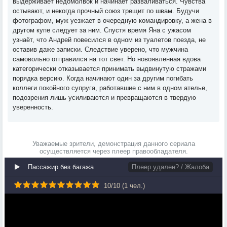
выдерживает недомолвок и начинает разваливаться. Чувства
остывают, и некогда прочный союз трещит по швам. Будучи
фотографом, муж уезжает в очередную командировку, а жена в
другом купе следует за ним. Спустя время Яна с ужасом
узнаёт, что Андрей повесился в одном из туалетов поезда, не
оставив даже записки. Следствие уверено, что мужчина
самовольно отправился на тот свет. Но новоявленная вдова
категорически отказывается принимать выдвинутую стражами
порядка версию. Когда начинают один за другим погибать
коллеги покойного супруга, работавшие с ним в одном ателье,
подозрения лишь усиливаются и превращаются в твердую
уверенность.
Уважаемые зрители, демонстрация данного сериала
осуществляется через плеер правообладателя.
Пассажир без багажа
Плеер удален? / Жалоба
10
/
10
(
1
чел.)