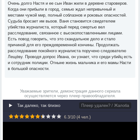
Очень долго Настя и ее сын Иван жили в деревне староверов.
Когда они прибыли в город, семью ждал непривычный и
местами чужой мир, полный соблазнов и роковых опасностей.
Судьба бросает им вызов. Ваня становится свидетелем
убийства журналиста, который перед смертью вел
расследование, связанное с высокопоставленными лицами.
Есть повод говорить, что это скандальное дело и стало
причиной для его преждевременной кончины. Продолжать
расследование покойного журналиста поручено следователю
Лещёву. Проводя допрос Ивана, он узнает, что среди убийц есть
и сотрудник полиции. Отныне жизнь мальчика и его мамы Насти
в большой опасности.
Уважаемые зрители, демонстрация данного сериала
осуществляется через плеер правообладателя.
Так далеко, так близко
Плеер удален? / Жалоба
6.3
/
10
(
4
чел.)