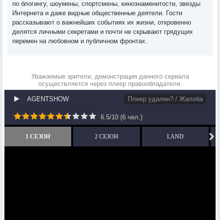
по блогингу, шоумены, спортсмены, кинознаменитости, звезды
Интернета и даже видные общественные деятели. Гости
рассказывают о важнейших событиях их жизни, откровенно
делятся личными секретами и почти не скрывают грядущих
перемен на любовном и публичном фронтах.
Уважаемые зрители, демонстрация данного сериала
осуществляется через плеер правообладателя.
AGENTSHOW
Плеер удален? / Жалоба
6.5
/
10
(
6
чел.)
1 СЕЗОН
2 СЕЗОН
LAND