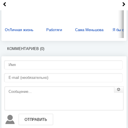
ОтЛичная жизнь
Работяги
Сама Меньшова
Я бы см
КОММЕНТАРИЕВ (0)
ОТПРАВИТЬ